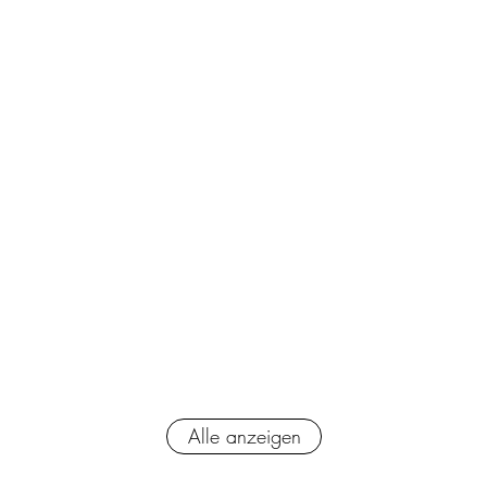
163
PS (120kW)
117.224km
ELEGANCE
Alle anzeigen