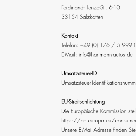
Ferdinand-Henze-Str. 6-10
33154 Salzkotten
Kontakt
Telefon: +49 (0) 176 / 5 999
E-Mail:
info@hartmann-autos.de
Umsatzsteuer-ID
Umsatzsteuer-Identifikationsn
EU-Streitschlichtung
Die Europäische Kommission stell
https://ec.europa.eu/consumer
Unsere E-Mail-Adresse finden Si