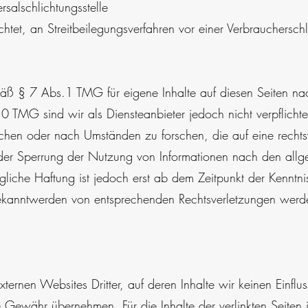
rsalschlichtungsstelle
ichtet, an Streitbeilegungsverfahren vor einer Verbrauchersch
mäß § 7 Abs.1 TMG für eigene Inhalte auf diesen Seiten 
 TMG sind wir als Diensteanbieter jedoch nicht verpflichtet,
hen oder nach Umständen zu forschen, die auf eine rechtswi
 oder Sperrung der Nutzung von Informationen nach den all
̈gliche Haftung ist jedoch erst ab dem Zeitpunkt der Kenntni
 Bekanntwerden von entsprechenden Rechtsverletzungen werd
xternen Websites Dritter, auf deren Inhalte wir keinen Einflu
Gewähr übernehmen. Für die Inhalte der verlinkten Seiten i