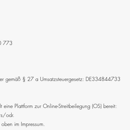
 0 773
ummer gemäß § 27 a Umsatzsteuergesetz: DE334844733
t eine Plattform zur Online-Streitbeilegung (OS) bereit:
s/odr.
e oben im Impressum.